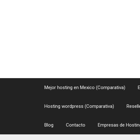
Saltar
al
contenido
Mejor hosting en Mexico (Comparativa)
Hosting wordpress (Comparativa)
Resell
Blog
Contacto
Empresas de Hosting