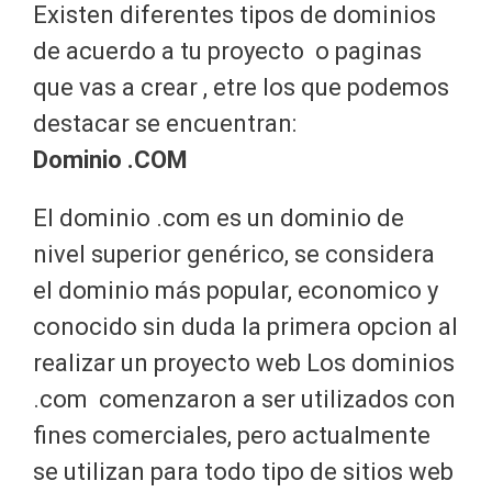
Existen diferentes tipos de dominios
de acuerdo a tu proyecto o paginas
que vas a crear , etre los que podemos
destacar se encuentran:
Dominio .COM
El dominio .com es un dominio de
nivel superior genérico, se considera
el dominio más popular, economico y
conocido sin duda la primera opcion al
realizar un proyecto web
Los dominios
.com comenzaron a ser utilizados con
fines comerciales, pero actualmente
se utilizan para todo tipo de sitios web