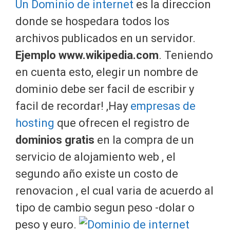
Un Dominio de internet
es la direccion
donde se hospedara todos los
archivos publicados en un servidor.
Ejemplo www.wikipedia.com
. Teniendo
en cuenta esto, elegir un nombre de
dominio debe ser facil de escribir y
facil de recordar! ,Hay
empresas de
hosting
que ofrecen el registro de
dominios gratis
en la compra de un
servicio de alojamiento web , el
segundo año existe un costo de
renovacion , el cual varia de acuerdo al
tipo de cambio segun peso -dolar o
peso y euro.