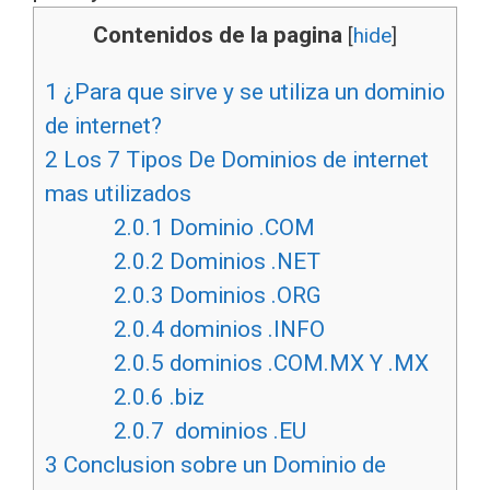
Contenidos de la pagina
[
hide
]
1
¿Para que sirve y se utiliza un dominio
de internet?
2
Los 7 Tipos De Dominios de internet
mas utilizados
2.0.1
Dominio .COM
2.0.2
Dominios .NET
2.0.3
Dominios .ORG
2.0.4
dominios .INFO
2.0.5
dominios .COM.MX Y .MX
2.0.6
.biz
2.0.7
dominios .EU
3
Conclusion sobre un Dominio de