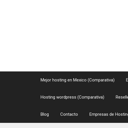
Saltar
al
contenido
Mejor hosting en Mexico (Comparativa)
Hosting wordpress (Comparativa)
Resell
Blog
Contacto
Empresas de Hosting