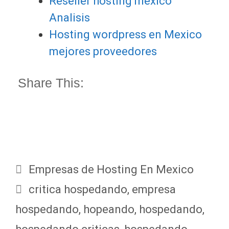
Reseller hosting mexico
Analisis
Hosting wordpress en Mexico
mejores proveedores
Share This:
Categorías
Empresas de Hosting En Mexico
Etiquetas
critica hospedando
,
empresa
hospedando
,
hopeando
,
hospedando
,