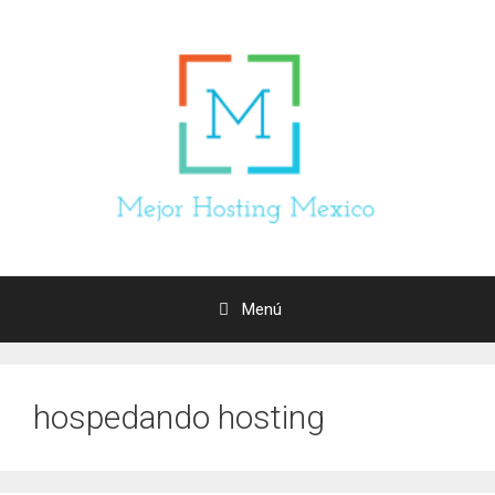
Saltar
al
contenido
Menú
hospedando hosting